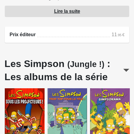
au moment où il se fait miniaturiser, Bart et Milhouse se
Lire la suite
retrouvent accidentellement projetés sous le rayon. A eux
trois, ils vont explorer l'estomac de M. Burns, déterminer la
cause de son indisgestion et l'éliminer avant d'être
Prix éditeur
11
€
.95
agrandis à nouveau.
Source : Jungle !
Les Simpson
:
(Jungle !)
Les albums de la série