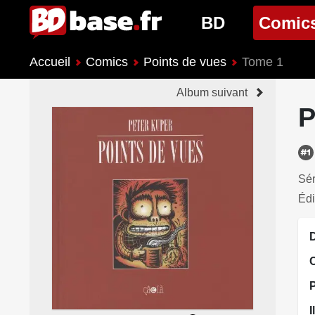
BD
Comic
Accueil
Comics
Points de vues
Tome 1
Nouveautés BD
Nouveau
Album suivant
Prochaines sorties
Prochain
P
Genres BD
Genres 
Sér
Édi
D
I