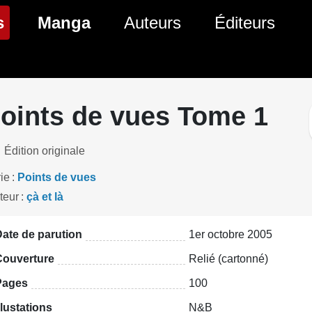
(page courante)
s
Manga
Auteurs
Éditeurs
tés Comics
Nouveautés Manga
 BD
es sorties Comics
Prochaines sorties Manga
oints de vues Tome 1
Comics
Genres Manga
Édition originale
ie
Points de vues
teur
çà et là
ate de parution
1er octobre 2005
Couverture
Relié (cartonné)
Pages
100
llustations
N&B