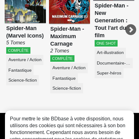
Spider-Man -
New
Generation :
Tout l'art du
Spider-Man
Spider-Man -
film
(Marvel Icons)
Maximum
5 Tomes
Carnage
ONE SHOT
2 Tomes
COMPLÈTE
Art-illustration
COMPLÈTE
Aventure / Action
Documentaire-Encyclopédie
Aventure / Action
Fantastique
Super-héros
Fantastique
Science-fiction
Science-fiction
Pour mettre le site BDbase à votre disposition, nous
CGU
FAQ
Contact
Cookies
utilisons des cookies qui sont nécessaires à son bon
fonctionnement. Cependant nous avons besoin de