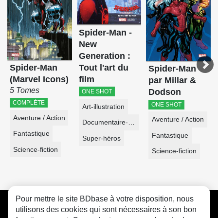
Spider-Man -
New
Generation :
Tout l'art du
Spider-Man
Spider-Man
film
(Marvel Icons)
par Millar &
5 Tomes
Dodson
ONE SHOT
COMPLÈTE
ONE SHOT
Art-illustration
Aventure / Action
Aventure / Action
Documentaire-Encyclopédie
Fantastique
Fantastique
Super-héros
Science-fiction
Science-fiction
Pour mettre le site BDbase à votre disposition, nous
CGU
FAQ
Contact
Cookies
utilisons des cookies qui sont nécessaires à son bon