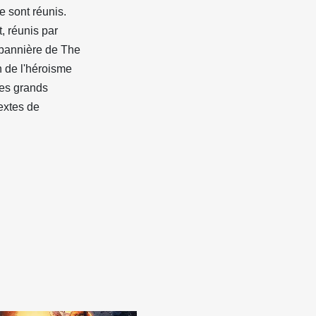
e sont réunis.
, réunis par
 bannière de The
n de l'héroisme
 les grands
extes de