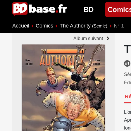
BD
Comic
Accueil
Comics
The Authority
N° 1
Nouveautés BD
Nouveau
(Semic)
Album suivant
Prochaines sorties
Prochain
T
Genres BD
Genres 
Sér
Édi
R
L'o
Apr
fon