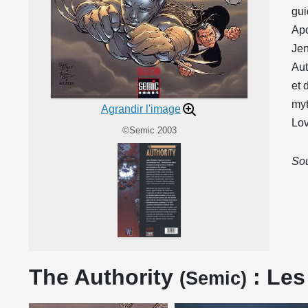
gui
Apo
Jen
Aut
et 
myt
Agrandir l'image
Lov
©Semic 2003
Sou
The Authority
: Les
(Semic)