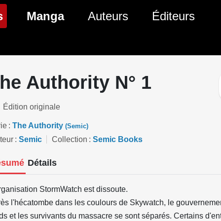
(page courante)
s
Manga
Auteurs
Éditeurs
tés Comics
Nouveautés Manga
 BD
es sorties Comics
Prochaines sorties Manga
he Authority N° 1
Comics
Genres Manga
Édition originale
ie
The Authority
(Semic)
teur
Semic
Collection
Semic Books
ésumé
Détails
rganisation StormWatch est dissoute.
ès l'hécatombe dans les coulours de Skywatch, le gouvernemen
ds et les survivants du massacre se sont séparés. Certains d'ent