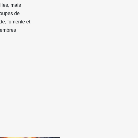
lles, mais
groupes de
de, fomente et
 membres