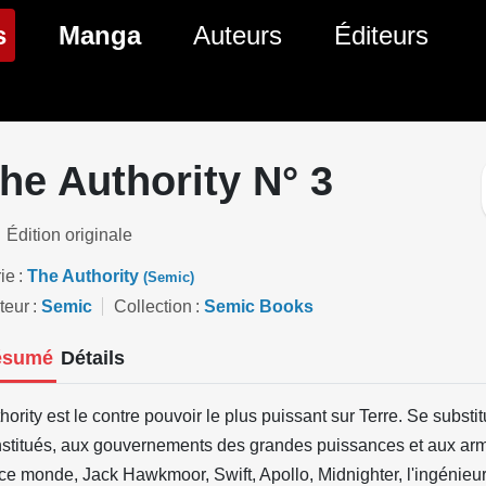
(page courante)
s
Manga
Auteurs
Éditeurs
tés Comics
Nouveautés Manga
 BD
es sorties Comics
Prochaines sorties Manga
he Authority N° 3
Comics
Genres Manga
Édition originale
ie
The Authority
(Semic)
teur
Semic
Collection
Semic Books
ésumé
Détails
hority est le contre pouvoir le plus puissant sur Terre. Se substi
stitués, aux gouvernements des grandes puissances et aux ar
ce monde, Jack Hawkmoor, Swift, Apollo, Midnighter, l'ingénieur