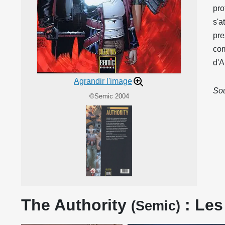
pro
s'a
pre
com
d'A
Agrandir l'image
Sou
©Semic 2004
The Authority
: Les
(Semic)