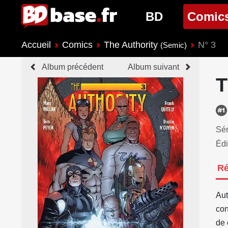
BD
Comic
Accueil
Comics
The Authority
N° 3
Nouveautés BD
Nouveau
(Semic)
Album précédent
Album suivant
Prochaines sorties
Prochain
T
Genres BD
Genres 
Sér
Édi
R
Aut
con
de 