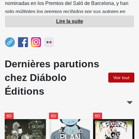
nominadas en los Premios del Saló de Barcelona, y han
sido múltiples los premios recibidos por sus autores en
diversos festivales.
Lire la suite
Diábolo fue premiada como mejor Editorial en los Premios
Diario de Avisos 2008.
Actualmente, publica cómics en España y en Estados
Dernières parutions
Unidos, y el número de obras editadas se ha multiplicado
por diez desde el año de su creación.
chez Diábolo
Voir tout
Éditions
BD
BD
BD