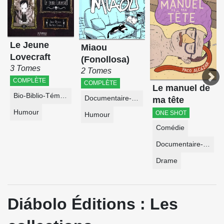
Le Jeune
Miaou
Lovecraft
(Fonollosa)
3 Tomes
2 Tomes
COMPLÈTE
COMPLÈTE
Le manuel de
Bio-Biblio-Témoignage
Documentaire-Encyclopédie
ma tête
Humour
ONE SHOT
Humour
Comédie
Documentaire-Encyclopédie
Drame
Diábolo Éditions : Les