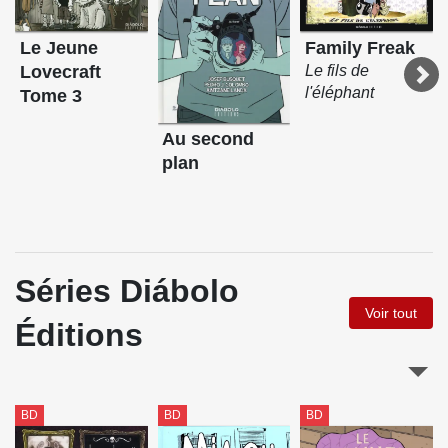
Family Freak
Le Jeune
Le fils de
Lovecraft
l'éléphant
Tome 3
Au second
plan
Séries Diábolo
Voir tout
Éditions
BD
BD
BD