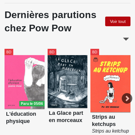
Dernières parutions
Voir tout
chez Pow Pow
BD
BD
BD
Paru le 05/06
La Glace part
L'éducation
Strips au
en morceaux
physique
ketchups
Strips au ketchup