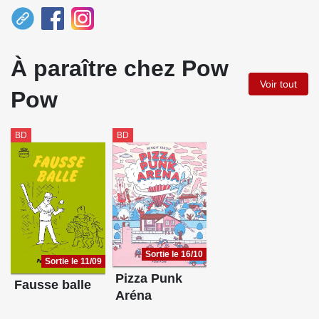
À paraître chez Pow
Voir tout
Pow
BD
BD
Sortie le 16/10
Sortie le 11/09
Pizza Punk
Fausse balle
Aréna