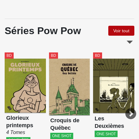
Séries Pow Pow
Voir tout
BD
BD
BD
Glorieux
Les
Croquis de
printemps
Deuxièmes
Québec
4 Tomes
ONE SHOT
ONE SHOT