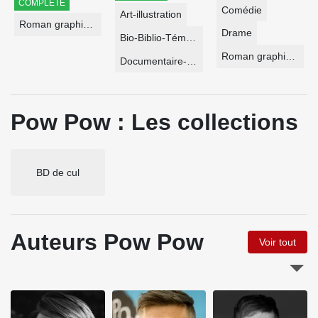
COMPLÈTE
Comédie
Art-illustration
Roman graphique
Drame
Bio-Biblio-Témoignage
Roman graphique
Documentaire-Encyclopédie
Pow Pow : Les collections
BD de cul
Auteurs Pow Pow
Voir tout