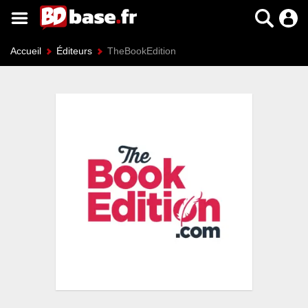
Accueil
Éditeurs
TheBookEdition