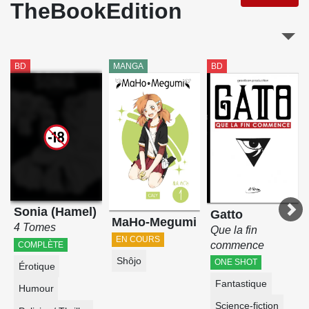
TheBookEdition
BD
MANGA
BD
Sonia (Hamel)
Gatto
MaHo-Megumi
4 Tomes
Que la fin
EN COURS
commence
COMPLÈTE
Shôjo
ONE SHOT
Érotique
Fantastique
Humour
Science-fiction