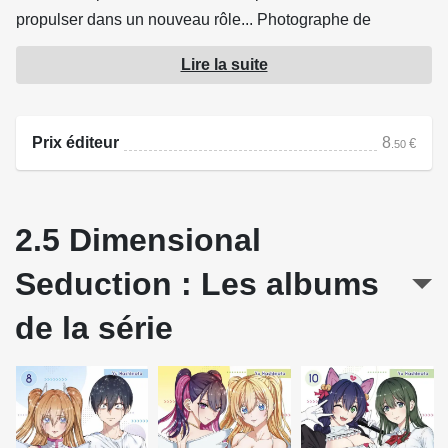
propulser dans un nouveau rôle... Photographe de
cosplay !! Se pourrait-il qu'Okumura ait rencontré une
Lire la suite
Lilliel en chair et en os ?!
Source : Soleil Productions
Prix éditeur
8
€
.50
2.5 Dimensional
Seduction : Les albums
de la série