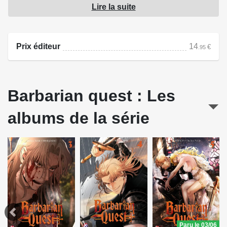
Lire la suite
nécessaires pour devenir un futur suzerain. D'autant plus
que les menaces restent nombreuses...
Prix éditeur
14
€
.95
Source : K-dream
Barbarian quest : Les
albums de la série
Paru le 03/06