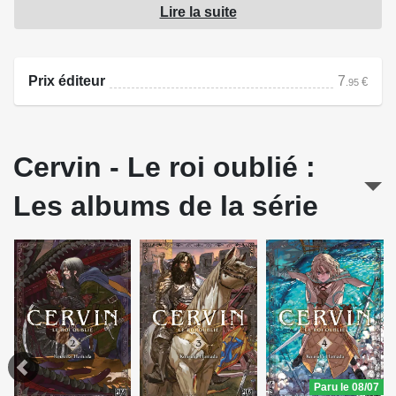
Lire la suite
de ce dernier... C'est alors que les ténèbres recouvrent
soudainement le ciel et la terre : les sbires créés par
Samael, l'archevêque du culte d'Iria, s'abattent sur les
Prix éditeur
7
€
.95
hommes...
Source : Pika Édition
Cervin - Le roi oublié :
Les albums de la série
Paru le 08/07