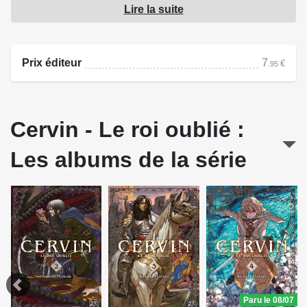
Lire la suite
dans une période de turbulences et de bouleversements...
Source : Pika Édition
Prix éditeur
7
€
.95
Cervin - Le roi oublié :
Les albums de la série
Paru le 08/07