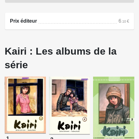
de l'adolescence comme vous n'en avez jamais lue.
Prix éditeur
6
€
.10
Source : Les Humanoïdes Associés
Kairi : Les albums de la
série
1