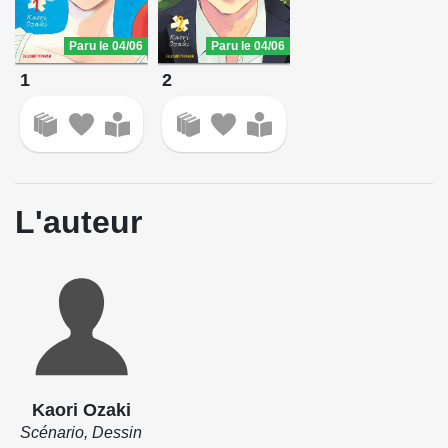
Paru le 04/06
Paru le 04/06
1
2
L'auteur
Kaori Ozaki
Scénario, Dessin