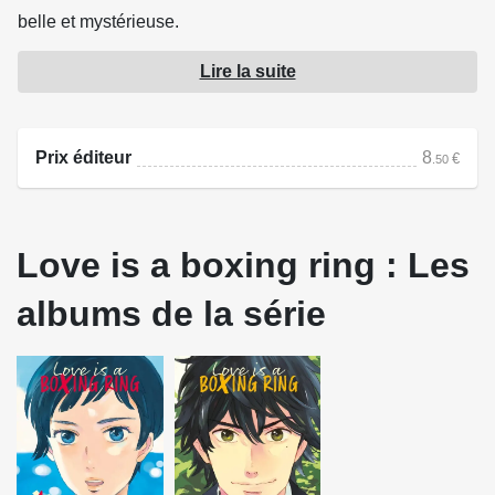
belle et mystérieuse.
Sous le ciel bleu et entourée par la mer scintillante, c'est la
Lire la suite
naissance d'une histoire d'amour sincère...
Prix éditeur
8
€
.50
Love is a boxing ring : Les
albums de la série