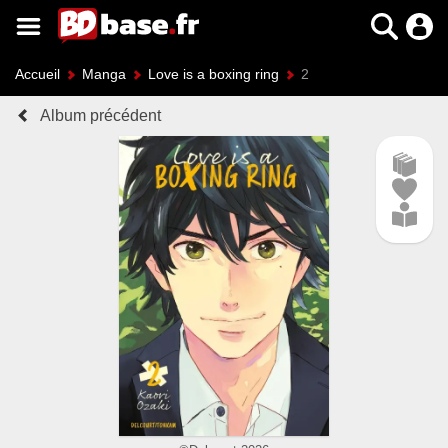
Accueil
Manga
Love is a boxing ring
2
Album précédent