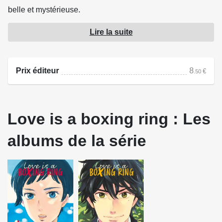
belle et mystérieuse.
Sous le ciel bleu et entourée par la mer scintillante, c'est la
Lire la suite
naissance d'une histoire d'amour sincère...
Prix éditeur
8
€
.50
Love is a boxing ring : Les
albums de la série