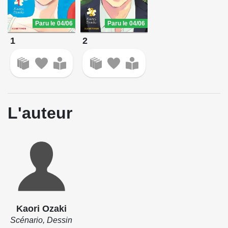
Paru le 04/06
Paru le 04/06
1
2
L'auteur
Kaori Ozaki
Scénario, Dessin