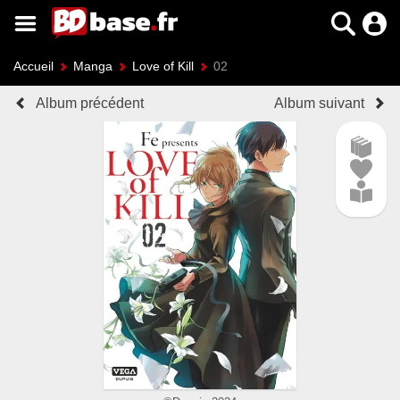
Accueil
Manga
Love of Kill
02
Album précédent
Album suivant