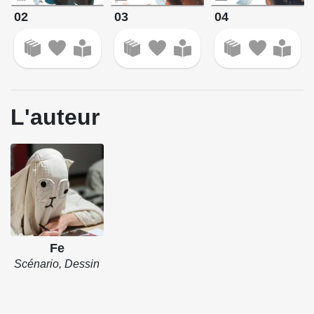
04
02
03
L'auteur
Fe
Scénario, Dessin