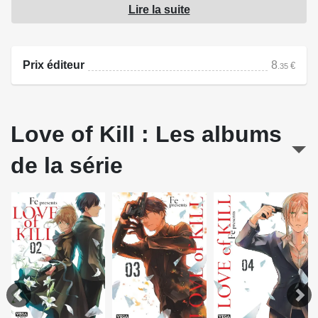
Lire la suite
choses peuvent-elles en rester là ?
Source : Dupuis
Prix éditeur
8
€
.35
Love of Kill : Les albums
de la série