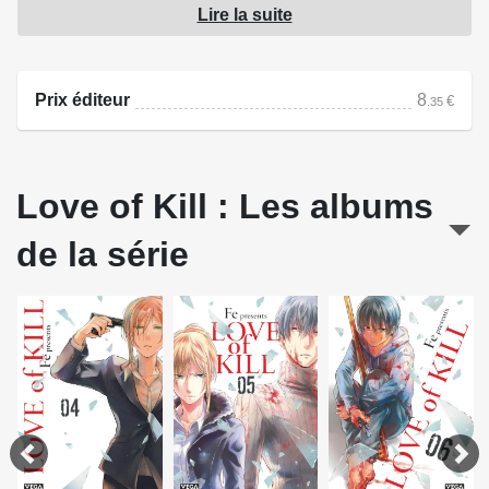
Lire la suite
nommé Ryang-ha qu'elle a connu étant petite ?
Source : Dupuis
Prix éditeur
8
€
.35
Love of Kill : Les albums
de la série