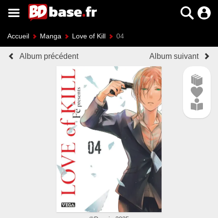
Accueil
Manga
Love of Kill
04
Album précédent
Album suivant