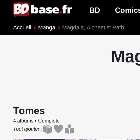
BD
Comic
Accueil
Manga
Magdala, Alchemist Path
Nouveautés BD
Nouveau
Prochaines sorties
Prochain
Mag
Genres BD
Genres 
Tomes
4 albums
Complète
Tout ajouter