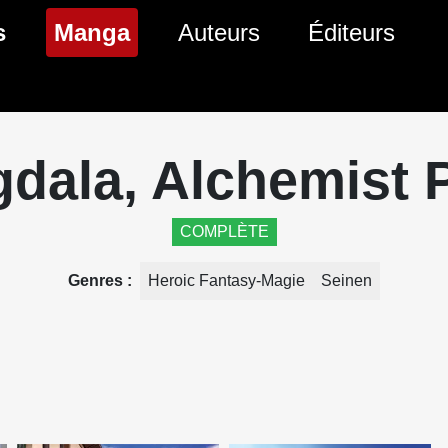
(page courante)
s
Manga
Auteurs
Éditeurs
tés Comics
Nouveautés Manga
 BD
es sorties Comics
Prochaines sorties Manga
dala, Alchemist 
Comics
Genres Manga
COMPLÈTE
Genres
Heroic Fantasy-Magie
Seinen