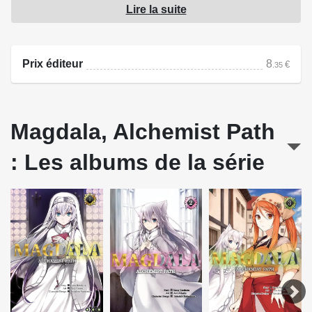
Lire la suite
C'est à cette époque que l'alchimiste Kûsla rencontre une
jeune religieuse nommée Fenesis, venue surveiller ses
travaux à son arrivée dans la ville de Gulbetti. Mais cette
Prix éditeur
8
€
.35
dernière cache un invraisemblable secret...
Fantasy et alchimie se mêlent dans cette histoire qui vous
entraîne vers Magdala !
Magdala, Alchemist Path
Source : Ototo
: Les albums de la série