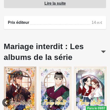
Lire la suite
communiquer avec la défunte reine !
Source : Delcourt
Prix éditeur
14
€
.95
Mariage interdit : Les
albums de la série
Paru le 09/07