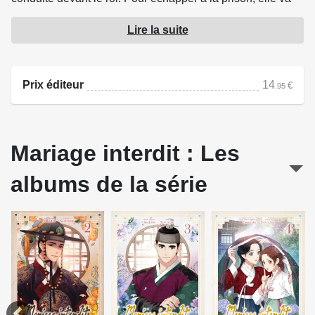
se faire passer pour une médium et prétendre
Lire la suite
communiquer avec la défunte reine !
Source : Delcourt
Prix éditeur
14
€
.95
Mariage interdit : Les
albums de la série