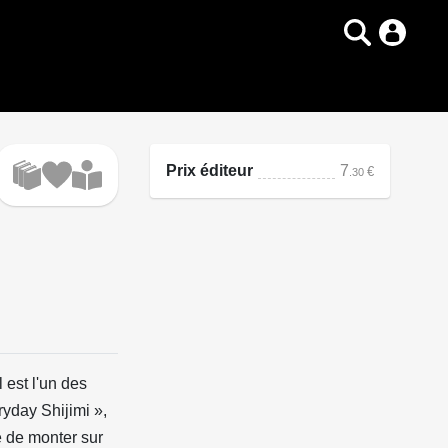
Prix éditeur
7
€
.30
 est l'un des
yday Shijimi »,
e de monter sur