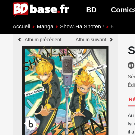
BD
Comic
Accueil
Manga
Show-Ha Shoten !
6
Nouveautés BD
Nouveau
Album précédent
Album suivant
Prochaines sorties
Prochain
S
Genres BD
Genres 
Sér
Édi
R
Au 
lyc
il 