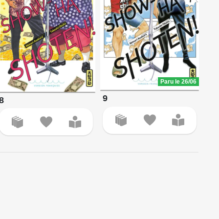
Paru le 26/06
9
8