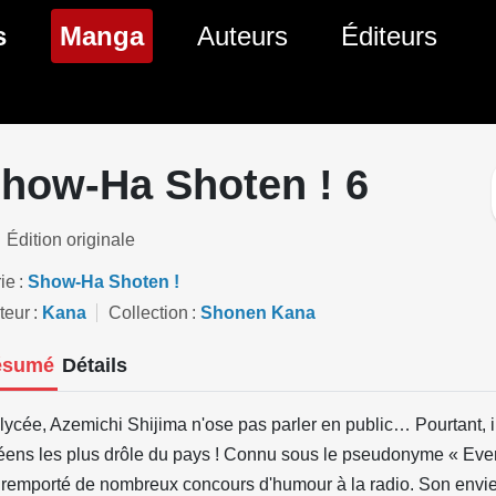
(page courante)
s
Manga
Auteurs
Éditeurs
tés Comics
Nouveautés Manga
 BD
es sorties Comics
Prochaines sorties Manga
how-Ha Shoten ! 6
Comics
Genres Manga
Édition originale
ie
Show-Ha Shoten !
teur
Kana
Collection
Shonen Kana
ésumé
Détails
lycée, Azemichi Shijima n'ose pas parler en public… Pourtant, il
éens les plus drôle du pays ! Connu sous le pseudonyme « Ever
a remporté de nombreux concours d'humour à la radio. Son envi