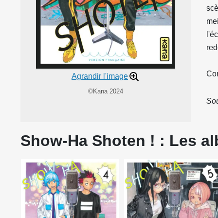
scè
mei
l'é
red
Con
Agrandir l'image
©Kana 2024
Sou
Show-Ha Shoten ! : Les al