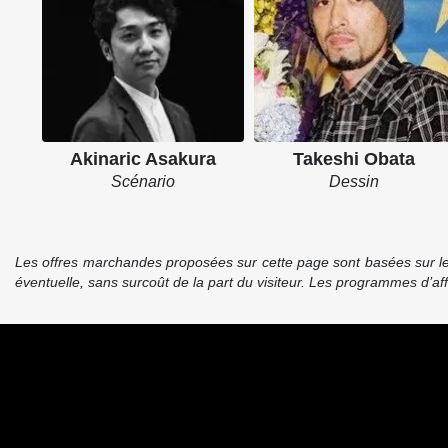
Akinaric Asakura
Takeshi Obata
Scénario
Dessin
Les offres marchandes proposées sur cette page sont basées sur le pr
éventuelle, sans surcoût de la part du visiteur. Les programmes d’a