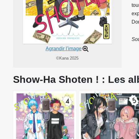
tou
exp
Don
Sou
Agrandir l'image
©Kana 2025
Show-Ha Shoten ! : Les al