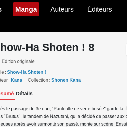
(page courante)
s
Manga
Auteurs
Éditeurs
tés Comics
Nouveautés Manga
 BD
es sorties Comics
Prochaines sorties Manga
how-Ha Shoten ! 8
Comics
Genres Manga
Édition originale
ie
Show-Ha Shoten !
teur
Kana
Collection
Shonen Kana
ésumé
Détails
ès le passage du 3e duo, "Pantoufle de verre brisée" garde la t
s "Brutus", le tandem de Nazutani, qui a décidé de passer aux
ieuses après avoir surmonté son passé, monte sur scène. Ensui