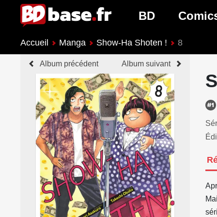
BD
Comic
Accueil
Manga
Show-Ha Shoten !
8
Nouveautés BD
Nouveau
Album précédent
Album suivant
Prochaines sorties
Prochain
S
Genres BD
Genres 
Sér
Édi
R
Apr
Mai
sér