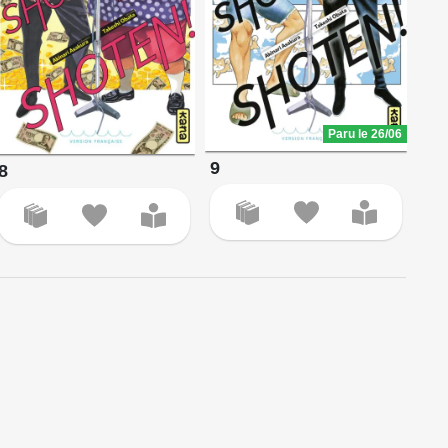
Paru le 26/06
9
8