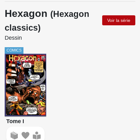
Hexagon
(Hexagon
Voir la série
classics)
Dessin
COMICS
Tome I