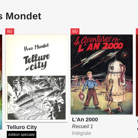
es Mondet
BD
BD
L'An 2000
Recueil 1
Telluro City
Intégrale
édition spéciale