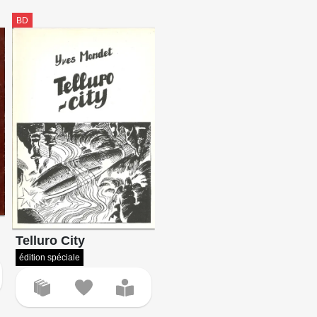
BD
Telluro City
édition spéciale