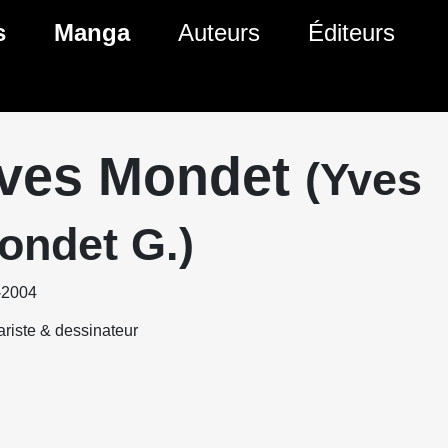
s
Manga
Auteurs
Éditeurs
tés Comics
Nouveautés Manga
 BD
es sorties Comics
Prochaines sorties Manga
ves Mondet
(Yves
Comics
Genres Manga
ondet G.)
-2004
riste & dessinateur