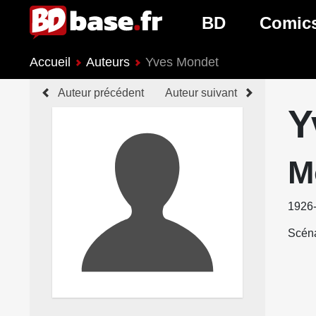
BD
Comic
Accueil
Auteurs
Yves Mondet
Nouveautés BD
Nouveau
Auteur précédent
Auteur suivant
Prochaines sorties
Prochain
Y
Genres BD
Genres 
M
1926
Scéna