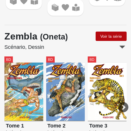
Zembla
(Oneta)
Voir la série
Scénario, Dessin
BD
BD
BD
Tome 1
Tome 2
Tome 3