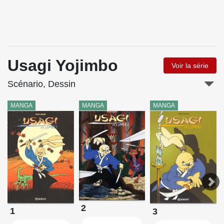
Usagi Yojimbo
Voir la série
Scénario, Dessin
MANGA
MANGA
MANGA
2
1
3