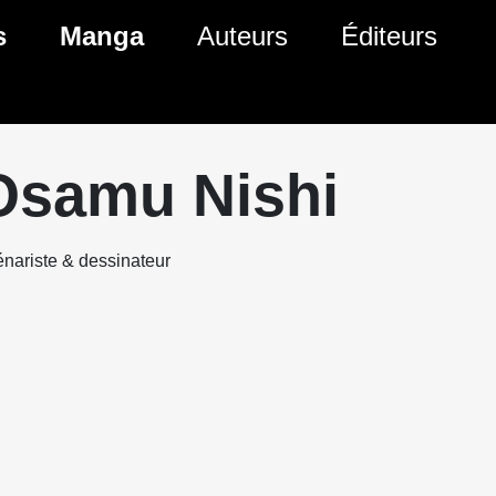
s
Manga
Auteurs
Éditeurs
tés Comics
Nouveautés Manga
 BD
es sorties Comics
Prochaines sorties Manga
Osamu Nishi
Comics
Genres Manga
nariste & dessinateur