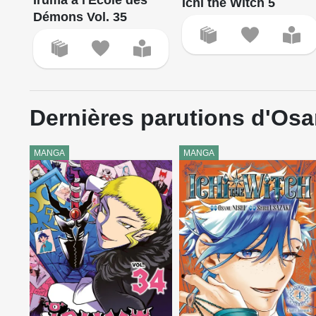
Iruma à l'École des
Ichi the Witch 5
Démons Vol. 35
Dernières parutions d'Os
MANGA
MANGA