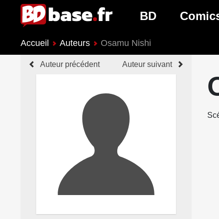
BD
Comic
Accueil
Auteurs
Osamu Nishi
Nouveautés BD
Nouveau
Auteur précédent
Auteur suivant
Prochaines sorties
Prochain
Genres BD
Genres 
Scé