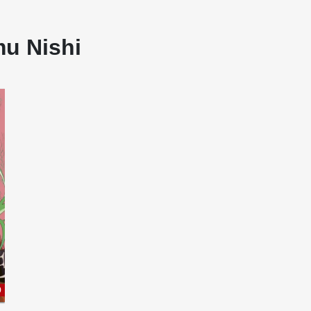
mu Nishi
9