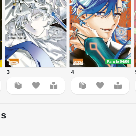
Paru le 04/06
3
4
ns