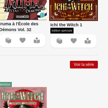
Iruma à l'École des
Ichi the Witch 1
Ich
Démons Vol. 32
édition spéciale
Voir la série
MANGA