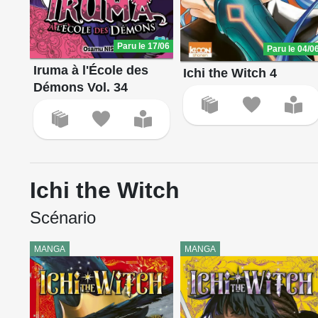
Paru le 17/06
Paru le 04/0
Iruma à l'École des
Ichi the Witch 4
Démons Vol. 34
Ichi the Witch
Scénario
MANGA
MANGA