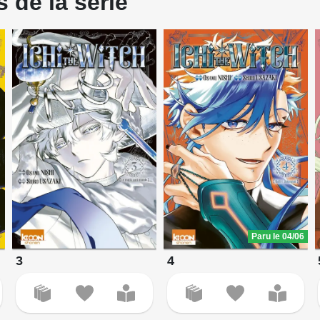
 de la série
Paru le 04/06
3
4