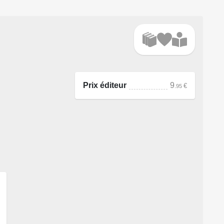
Prix éditeur
9
€
.95