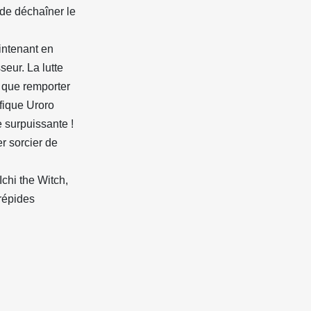
 de déchaîner le
intenant en
seur. La lutte
t que remporter
éfique Uroro
e surpuissante !
er sorcier de
Ichi the Witch,
trépides