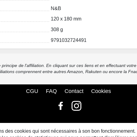
N&B
120 x 180 mm
308 g
9791032724491
incipe de l'affiliation. En cliquant sur ces liens et en effectuant vot
ffiliations comprennent entre autres Amazon, Rakuten ou encore la Fnac
CGU
FAQ
Contact
Cookies
© bdbase.fr 2026
sons des cookies qui sont nécessaires à son bon fonctionnement.