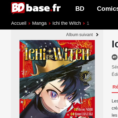
BD
Comic
Accueil
Manga
Ichi the Witch
1
Nouveautés BD
Nouveau
Album suivant
Prochaines sorties
Prochain
I
Genres BD
Genres 
Sér
Édi
R
Les
cré
les