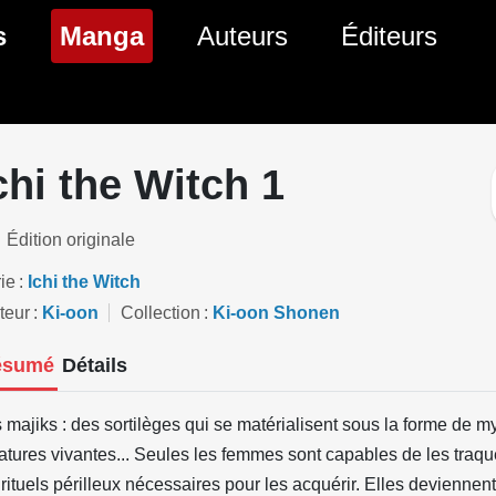
(page courante)
s
Manga
Auteurs
Éditeurs
tés Comics
Nouveautés Manga
 BD
es sorties Comics
Prochaines sorties Manga
chi the Witch 1
Comics
Genres Manga
Édition originale
ie
Ichi the Witch
teur
Ki-oon
Collection
Ki-oon Shonen
ésumé
Détails
 majiks : des sortilèges qui se matérialisent sous la forme de m
atures vivantes... Seules les femmes sont capables de les traqu
 rituels périlleux nécessaires pour les acquérir. Elles deviennent