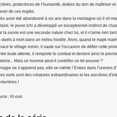
cières, protectrices de l'humanité, dotées du don de maîtriser et
voir de ces majiks.
ès avoir été abandonné à six ans dans la montagne où il vit ma
itaire, le jeune Ichi a développé un exceptionnel instinct de chas
r la survie est une seconde nature chez lui, et il n'aime rien tan
 duels à mort dans un milieu hostile. Alors, quand le majik mal
ace le village voisin, il saute sur l'occasion de défier cette proi
tre toute attente, il remporte le combat et devient ainsi le premi
istoire... Mais un homme peut-il contrôler un tel pouvoir ?
magie ne s'apprend pas, elle se mérite ! Entrez dans l'univers d'
les sorts sont des créatures extraordinaires et les sorcières d'in
nturières !
rce : Ki-oon