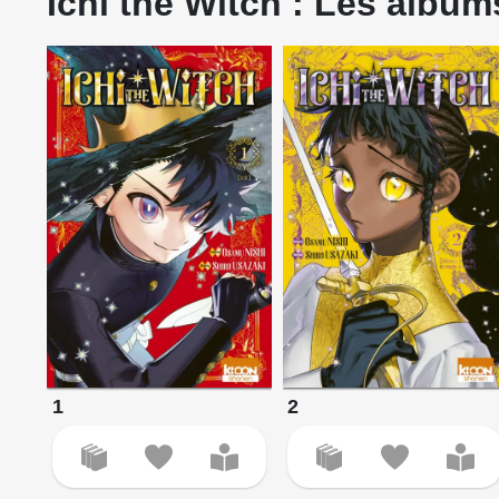
Ichi the Witch : Les albums
1
2