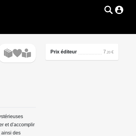
Prix éditeur
7
€
.20
ystérieuses
er et d'accomplir
 ainsi des