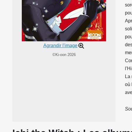
sor
pou
Apr
sol
pou
des
Agrandir l'image
men
©Ki-oon 2026
Con
l'H
La 
où 
ave
Sou