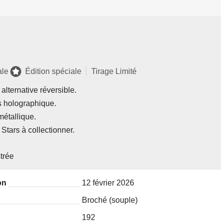
ale
Édition spéciale
Tirage Limité
alternative réversible.
s holographique.
étallique.
 Stars à collectionner.
.
strée
on
12 février 2026
Broché (souple)
192