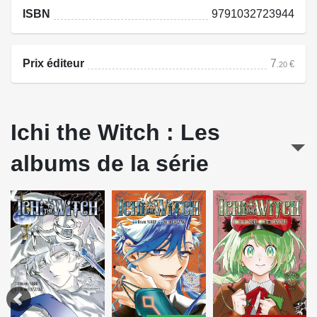
ISBN
9791032723944
Prix éditeur
7
€
.20
Ichi the Witch : Les
albums de la série