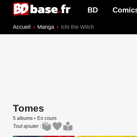
BD
Comic
Accueil
Manga
Ichi the Witch
Nouveautés BD
Nouveau
Prochaines sorties
Prochain
Genres BD
Genres 
Tomes
5 albums
En cours
Tout ajouter