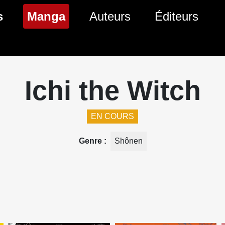
(page courante)
s
Manga
Auteurs
Éditeurs
tés Comics
Nouveautés Manga
 BD
es sorties Comics
Prochaines sorties Manga
Ichi the Witch
Comics
Genres Manga
EN COURS
Genre
Shônen