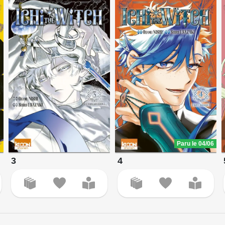
Paru le 04/06
3
4