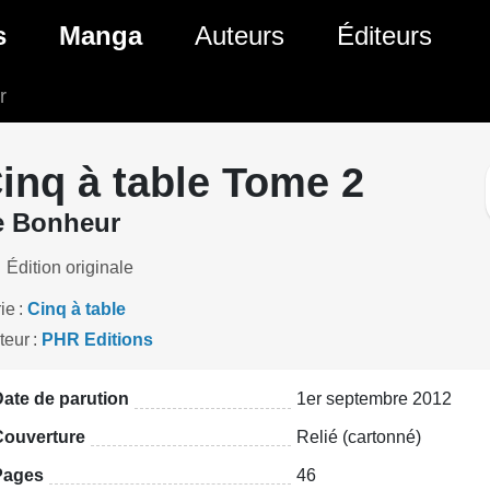
ante)
s
Manga
Auteurs
Éditeurs
r
tés Comics
Nouveautés Manga
 BD
es sorties Comics
Prochaines sorties Manga
inq à table Tome 2
Comics
Genres Manga
e Bonheur
Édition originale
ie
Cinq à table
teur
PHR Editions
ate de parution
1er septembre 2012
Couverture
Relié (cartonné)
Pages
46