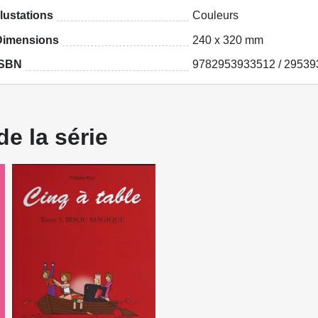
llustations
Couleurs
Dimensions
240 x 320 mm
ISBN
9782953933512 / 29539
de la série