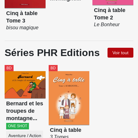
Cinq à table
Cinq à table
Tome 2
Tome 3
Le Bonheur
bisou magique
Séries PHR Editions
Voir tout
BD
BD
Bernard et les
troupes de
montagne...
ONE SHOT
Cinq à table
Aventure / Action
3 Tomes