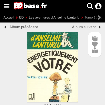
Accueil
BD
Les aventures d'Anselme Lanturlu
Tome 10 : En
Album précédent
Album suivant