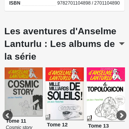
ISBN
9782701104898 / 2701104890
Les aventures d'Anselme
Lanturlu : Les albums de
la série
Tome 11
Tome 12
Tome 13
Cosmic story