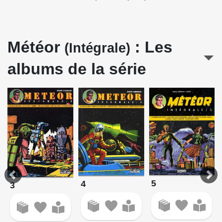
Météor
: Les
(Intégrale)
albums de la série
5
4
3