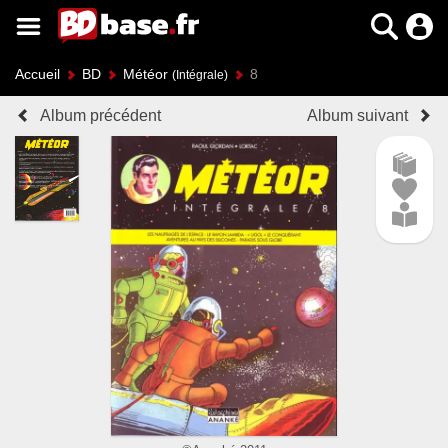
Accueil
BD
Météor
8
(Intégrale)
Album précédent
Album suivant