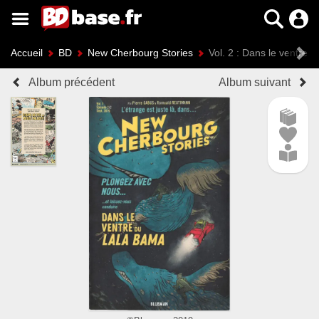
Accueil
BD
New Cherbourg Stories
Vol. 2 : Dans le ventre 
Album précédent
Album suivant