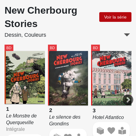
New Cherbourg
Voir la série
Stories
Dessin, Couleurs
BD
BD
BD
1
2
3
Le Monstre de
Le silence des
Hotel Atlantico
Querqueville
Grondins
Intégrale