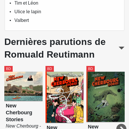
Tim et Léon
Ulice le lapin
Valbert
Dernières parutions de
Romuald Reutimann
BD
BD
BD
New
Cherbourg
Stories
New Cherbourg -
New
New