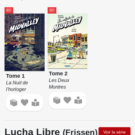
BD
BD
Tome 2
Tome 1
Les Deux
La Nuit de
Montres
l'horloger
Lucha Libre
(Frissen)
Voir la série