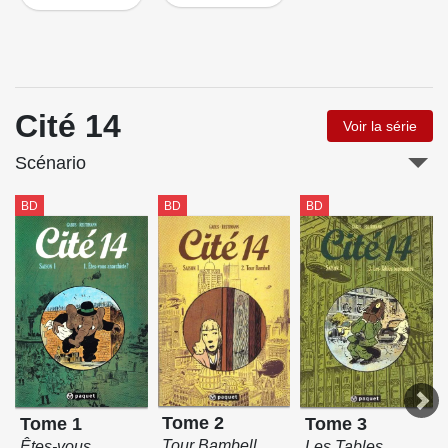
Cité 14
Voir la série
Scénario
BD
BD
BD
Tome 2
Tome 1
Tome 3
Tour Bambell
Êtes-vous
Les Tables