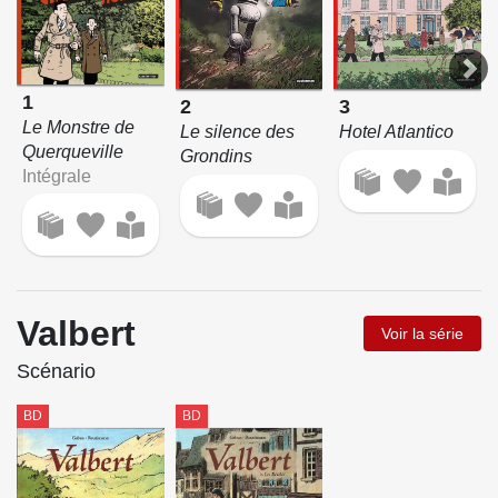
1
2
3
Le Monstre de
Le silence des
Hotel Atlantico
Querqueville
Grondins
Intégrale
Valbert
Voir la série
Scénario
BD
BD