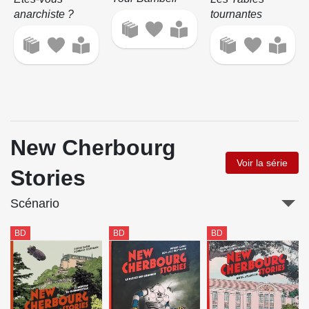
anarchiste ?
tournantes
New Cherbourg
Voir la série
Stories
Scénario
BD
BD
BD