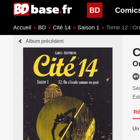
(page cour
BD
Comic
Accueil
BD
Cité 14
Saison 1
Tome 12 : On
Nouveautés BD
Nouveau
Album précédent
Prochaines sorties
Prochain
C
Genres BD
Genres 
O
Sér
Édi
R
Un 