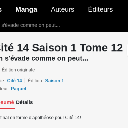
ante)
s
Manga
Auteurs
Éditeurs
 s'évade comme on peut...
tés Comics
Nouveautés Manga
 BD
es sorties Comics
Prochaines sorties Manga
ité 14 Saison 1 Tome 12
Comics
Genres Manga
n s'évade comme on peut...
Édition originale
ie
Cité 14
Édition
Saison 1
teur
Paquet
ésumé
Détails
final en forme d'apothéose pour Cité 14!