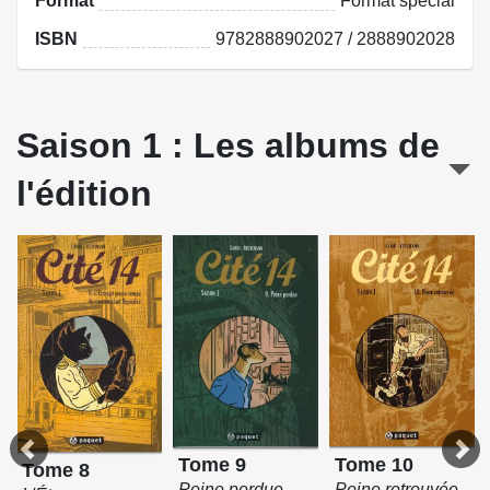
Format
Format spécial
ISBN
9782888902027 / 2888902028
Saison 1 : Les albums de
l'édition
Tome 10
Tome 9
Tome 8
Peine retrouvée
Peine perdue