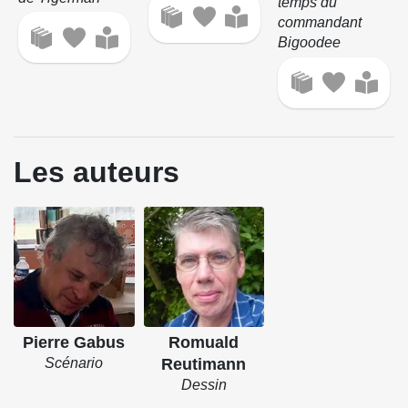
temps du
commandant
Bigoodee
Les auteurs
Pierre Gabus
Romuald
Scénario
Reutimann
Dessin