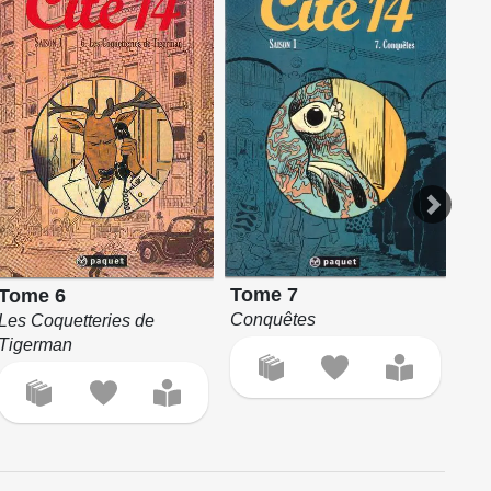
Tome 7
Tome 6
To
Conquêtes
Les Coquetteries de
L'É
Tigerman
com