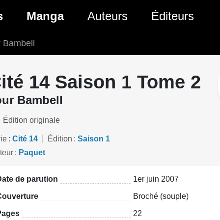
ante)
s
Manga
Auteurs
Éditeurs
r Bambell
tés Comics
Nouveautés Manga
 BD
es sorties Comics
Prochaines sorties Manga
ité 14 Saison 1 Tome 2
Comics
Genres Manga
our Bambell
Édition originale
ie
Cité 14
Édition
Saison 1
teur
Paquet
ate de parution
1er juin 2007
Couverture
Broché (souple)
Pages
22