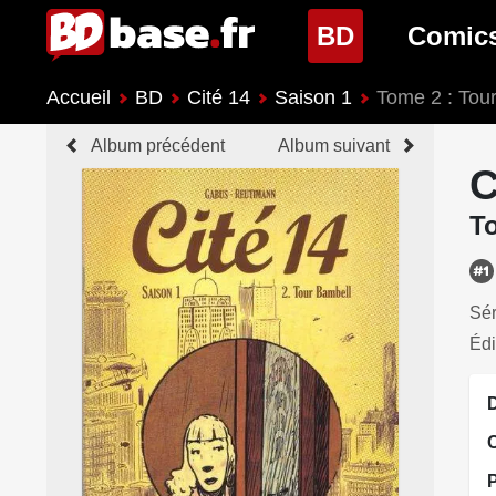
(page cour
BD
Comic
Accueil
BD
Cité 14
Saison 1
Tome 2 : Tou
Nouveautés BD
Nouveau
Album précédent
Album suivant
Prochaines sorties
Prochain
C
Genres BD
Genres 
T
Sér
Édi
D