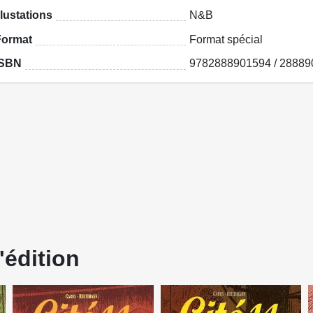
llustations
N&B
Format
Format spécial
ISBN
9782888901594 / 28889
'édition