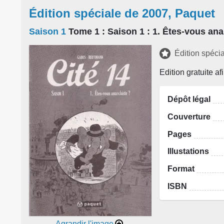
Édition spéciale de 2007, Paquet
Saison 1
Tome 1
: Saison 1 : 1. Êtes-vous ana
Édition spéci
Edition gratuite af
Dépôt légal
Couverture
Pages
Illustations
Format
ISBN
Agrandir l'image