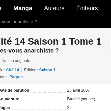
ante)
s
Manga
Auteurs
Éditeurs
-vous anarchiste ?
tés Comics
Nouveautés Manga
 BD
es sorties Comics
Prochaines sorties Manga
ité 14 Saison 1 Tome 1
Comics
Genres Manga
es-vous anarchiste ?
Édition originale
ie
Cité 14
Édition
Saison 1
teur
Paquet
ate de parution
25 avril 2007
Couverture
Broché (souple)
Pages
22