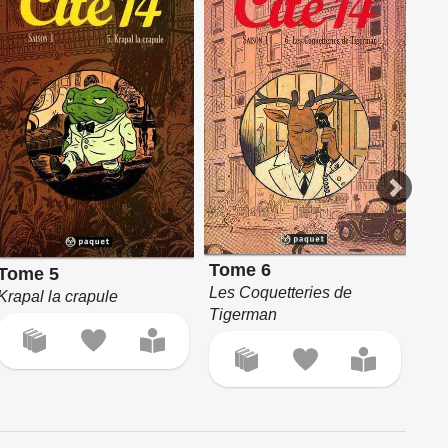
To
Tome 6
Tome 5
Con
Les Coquetteries de
Krapal la crapule
Tigerman