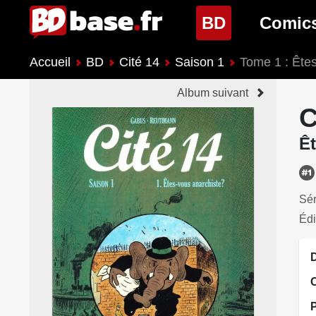
(page cour
BD
Comic
Accueil
BD
Cité 14
Saison 1
Tome 1 : Êtes
Nouveautés BD
Nouveau
Album suivant
Prochaines sorties
Prochain
C
Genres BD
Genres 
Êt
Sér
Édi
D