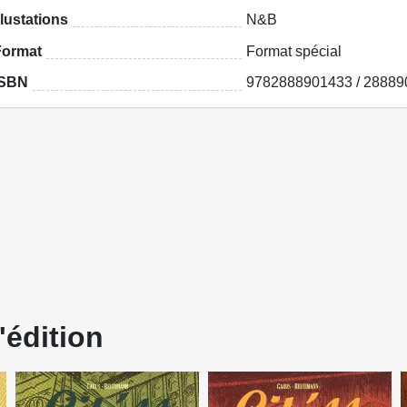
llustations
N&B
Format
Format spécial
ISBN
9782888901433 / 28889
'édition