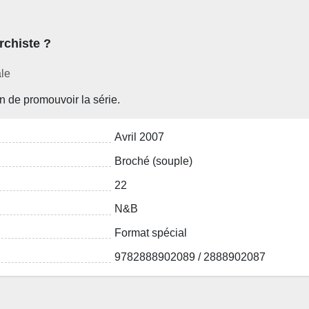
rchiste ?
ale
in de promouvoir la série.
Avril 2007
Broché (souple)
22
N&B
Format spécial
9782888902089 / 2888902087