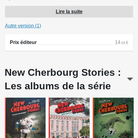
Pour les agents Côme et Pacôme Glacère, ainsi que pour
Lire la suite
Julienne, la nouvelle recrue du service de contre-
espionnage de New Cherbourg, l'enquête commence,
Autre version (1)
pleine de pièges et de zones d'ombre...
Prix éditeur
14
€
.50
Source : Casterman
New Cherbourg Stories :
Les albums de la série