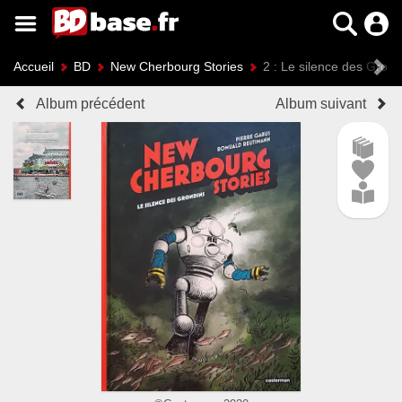
Accueil
BD
New Cherbourg Stories
2 : Le silence des Grond
Album précédent
Album suivant