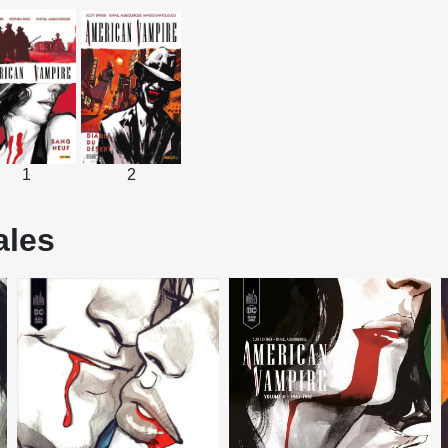
1
2
ales