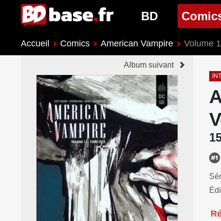
BD
Comic
Accueil
Comics
American Vampire
Volume 1
Nouveautés BD
Nouveau
Album suivant
Prochaines sorties
Prochain
IN
A
Genres BD
Genres 
V
1
Sér
Édi
R