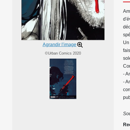
Amé
d'é
déc
spé
Un 
Agrandir l'image
fai
©Urban Comics 2020
sole
Con
- A
- A
cor
pub
Sou
Rec