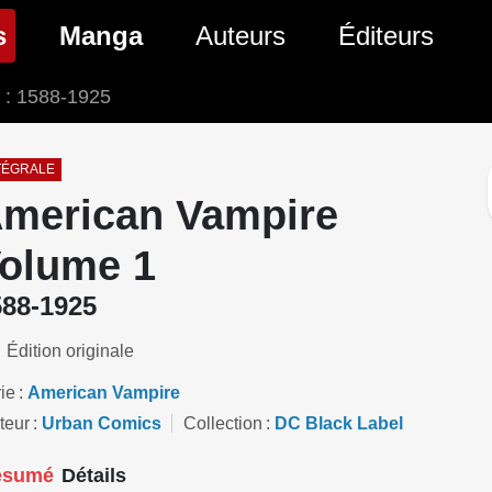
(page courante)
s
Manga
Auteurs
Éditeurs
 : 1588-1925
tés Comics
Nouveautés Manga
 BD
es sorties Comics
Prochaines sorties Manga
TÉGRALE
merican Vampire
Comics
Genres Manga
olume 1
588-1925
Édition originale
ie
American Vampire
teur
Urban Comics
Collection
DC Black Label
ésumé
Détails