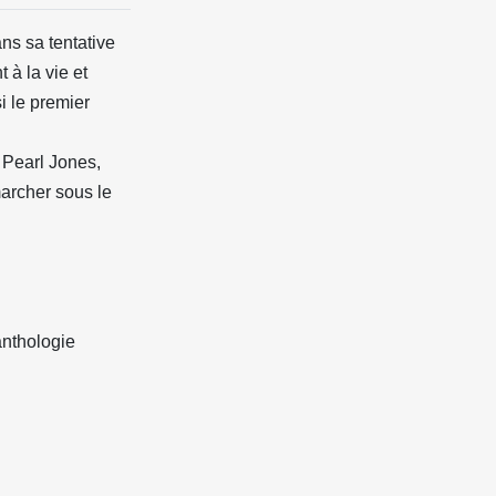
ns sa tentative
 à la vie et
i le premier
e Pearl Jones,
marcher sous le
anthologie