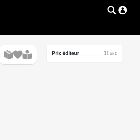
Prix éditeur
31
€
.00