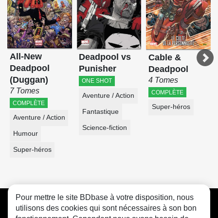
All-New
Deadpool vs
Cable &
Deadpool
Punisher
Deadpool
(Duggan)
4 Tomes
ONE SHOT
7 Tomes
COMPLÈTE
Aventure / Action
COMPLÈTE
Super-héros
Fantastique
Aventure / Action
Science-fiction
Humour
Super-héros
Pour mettre le site BDbase à votre disposition, nous
CGU
FAQ
Contact
Cookies
utilisons des cookies qui sont nécessaires à son bon