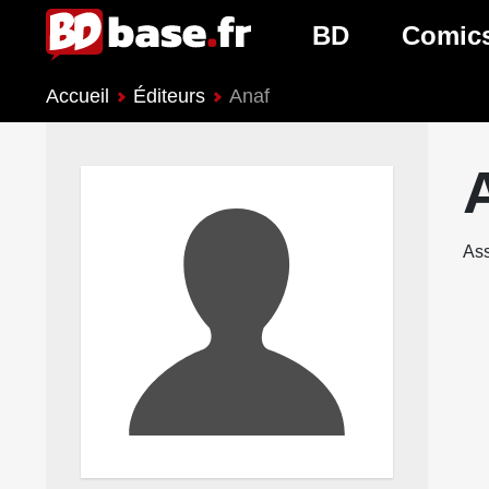
BD
Comic
Accueil
Éditeurs
Anaf
Nouveautés BD
Nouveau
Prochaines sorties
Prochain
Genres BD
Genres 
Ass