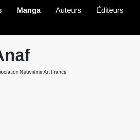
s
Manga
Auteurs
Éditeurs
tés Comics
Nouveautés Manga
 BD
es sorties Comics
Prochaines sorties Manga
Anaf
Comics
Genres Manga
ociation Neuvième Art France