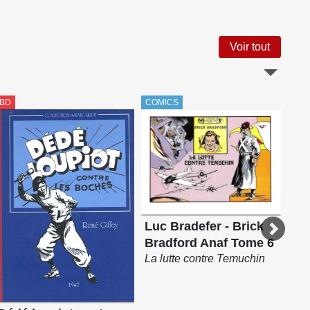
Voir tout
BD
COMICS
COM
Luc
Luc Bradefer - Brick
Br
Bradford Anaf Tome 6
Bro
La lutte contre Temuchin