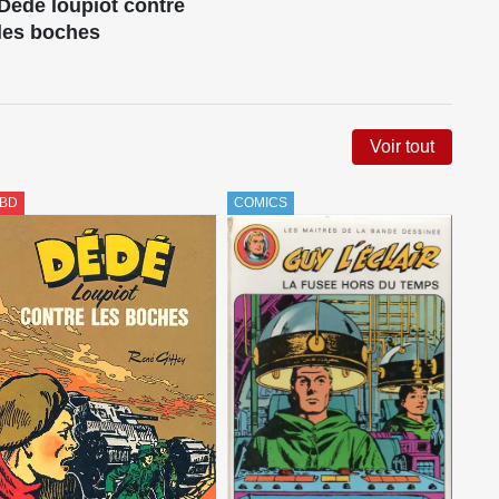
Dédé loupiot contre
les boches
Voir tout
BD
COMICS